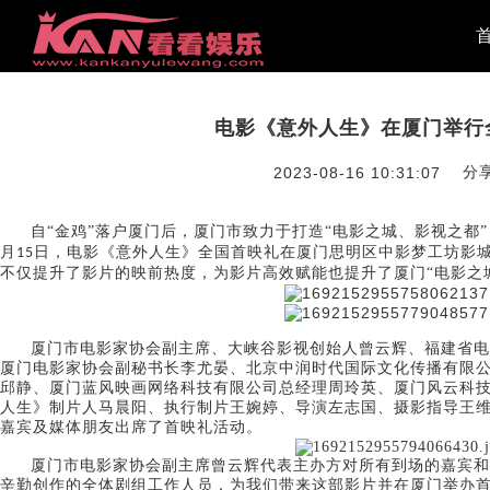
电影《意外人生》在厦门举行
分
2023-08-16 10:31:07
自
“金鸡”落户厦门后，厦门市致力于打造“电影之城、影视之都
月
日，电影《意外人生》全国首映礼在厦门思明区中影梦工坊影
15
不仅提升了影片的映前热度，为影片高效赋能也提升了厦门“电影之
厦门市电影家协会副主席、大峡谷影视创始人曾云辉、福建省电
北京中润时代国际文化传播有限
厦门电影家协会副秘书长李尤晏、
邱静、厦门蓝风映画网络科技有限公司总经理周玲英、厦门风云科
人生》制片人马晨阳、执行制片王婉婷、导演左志国、摄影指导王
嘉宾及媒体朋友出席了首映礼活动。
厦门市电影家协会副主席曾云辉代表主办方对所有到场的嘉宾和
辛勤创作的全体剧组工作人员，为我们带来这部影片并在厦门举办