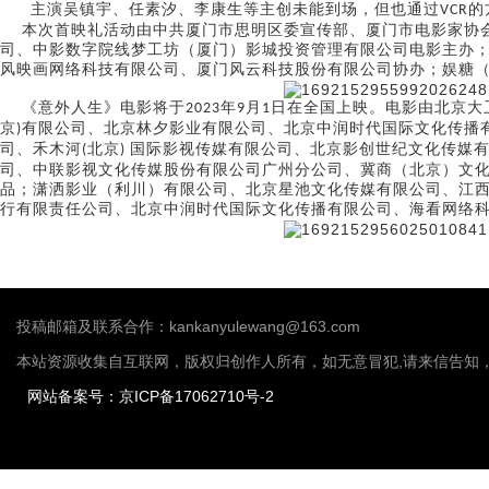
主演吴镇宇、任素汐、李康生等主创未能到场，但
也通过
的
VCR
本次首映礼活动由中共厦门市思明区委宣传部、厦门市电影家协会
司、中影数字院线梦工坊（厦门）影城投资管理有限公司电影主办
风映画网络科技有限公司、厦门风云科技股份有限公司协办；娱糖
《意外人生》电影将于
。电影由北京大
年
月
日在全国上映
2023
9
1
、北京林夕影业有限公司、北京中润时代国际文化传播
京
有限公司
)
司、禾木河
北京
国际影视传媒有限公司、北京影创世纪文化传媒
(
)
司、中联影视文化传媒股份有限公司广州分公司、冀商（北京）文
品；潇洒影业（利川）有限公司、北京星池文化传媒有限公司、江
行有限责任公司、北京中润时代国际文化传播有限公司、海看网络
投稿邮箱及联系合作：kankanyulewang@163.com
本站资源收集自互联网，版权归创作人所有，如无意冒犯,请来信告知
网站备案号：京ICP备17062710号-2