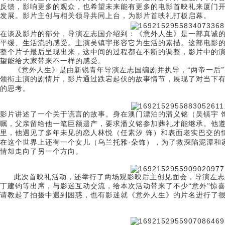
反馈，影响更多的观众，也希望未来能有更多的电影首映礼来厦门
发展。影片主创与相关领导共同上台，为影片首映礼打板启幕。
在谈及影片的部分，导演左志国介绍到：《意外人生》是一部真诚
平缓、生活流的感受。主演吴镇宇形容它为生活的素描。这部电影
整个片子最后呈现出来，这中间的过程都在不断的调整，影片中的
望能给大家带来不一样的感受。
《意外人生》是由新锐青年导演左志国编剧并执导，
“两帝一后
领衔主演的剧情片，影片通过跌宕起伏的故事情节，展现了对当下
的思考。
影片讲述了一个关于谎言的故事。身在澳门漂泊的潘义铭（吴镇宇
嘱，父亲留给他一笔巨额遗产，要求潘义铭参加葬礼才能继承。他
里，他遇见了多年未见的恋人林悦（任素汐 饰）和表面老实巴交的
在这个世界上还有一个女儿（乌兰托雅·朵饰），为了救深陷泥潭和
情却走向了另一个方向。
此次首映礼活动，还举行了两场观影映后主创
见面会，导演左志
丁建钧等出席，
与影迷互动交流，给本次活动带来了不少
“意外”惊
请教起了拍摄中遇到困惑，也有影迷就《意外人生》的片名进行了