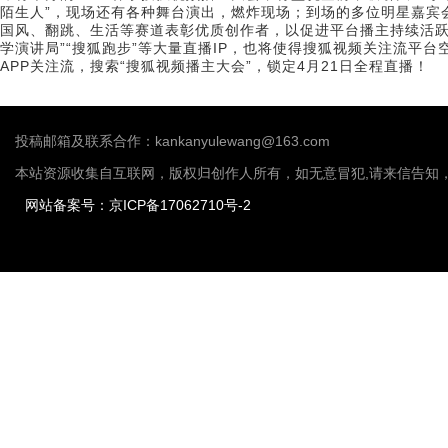
陌生人”，现场还有各种舞台演出，燃炸现场；到场的多位明星嘉宾
国风、翻跳、生活等赛道表彰优质创作者，以促进平台播主持续活跃，
学演讲局”“搜狐跑步”等大量直播IP，也将使得搜狐视频关注流平
APP关注流，搜索“搜狐视频播主大会”，锁定4月21日全程直播！
投稿邮箱及联系合作：kankanyulewang@163.com
本站资源收集自互联网，版权归创作人所有，如无意冒犯,请来信告知
网站备案号：京ICP备17062710号-2