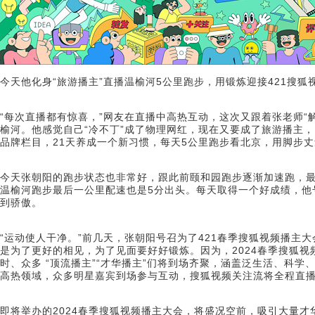
今天他化身“旅游播主”直播温榆河5公里跑步，用锻炼迎接421搜狐
“每次直播都有惊喜，”网友在直播中高热互动，这次又跟着张老师“解
榆河。他感觉自己“冷不丁”成了物理网红，现在又要成了旅游播主
品牌栏目，21天养成一个新习惯，每天5公里跑步看北京，用脚步
今天张朝阳的跑步状态也非常好，跟此前颐和园跑步逐渐加速跑，最
温榆河跑步最后一公里配速也是5分出头。每天取得一个好成绩，他
到骄傲。
“运动使人干净。”前几天，张朝阳号召为了421春季搜狐视频播主
是为了更好的相见，为了见面要好好锻炼。因为，2024春季搜狐视
时、众多 “顶流播主”“才华播主”们将到场齐聚，涵盖泛生活、科学
高热领域，众多明星嘉宾到场参与互动，搜狐视频关注流将全程直播
即将举办的2024春季搜狐视频播主大会，将盛况空前，吸引大量才