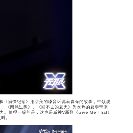
X》和《愉快纪念》用甜美的嗓音诉说着青春的故事，带领观
》、《南风过隙》、《回不去的夏天》为炎热的夏季带来
值得一提的是，这也是威神V新歌《Give Me That》
尖叫。