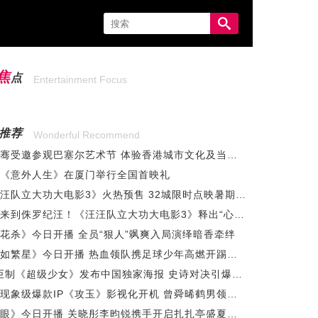
焦
点
Entertainment Focus
推荐
Wonderful Recommend
马伯骞受邀参观巴塞尔艺术节 体验香港城市文化及当代艺术
《意外人生》在厦门举行全国首映礼
《汪汪队立大功大电影3》火热预售 32城限时点映暑期冒险准备出发
欢迎来到侏罗纪汪！《汪汪队立大功大电影3》释出“心选恐龙”特辑
花杀》今日开播 全员“狠人”飒爽入局演绎暗香牵绊
《灿如繁星》今日开播 热血领队携足球少年高燃开踢逐光盛夏
DC巨制《超级少女》发布中国独家海报 史诗对决引爆暑期大银幕
晋江现象级爆款IP《攻玉》影视化开机 曾舜晞鹤男领衔主演
《耀眼》今日开播 关晓彤李昀锐携手开启扎扎亭盛夏怦然心动