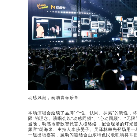
动感风潮，奏响青春乐章
本场演唱会延续了品牌“个性、认同、探索”的调性，
限”的理念。演唱会以“动感同频”、“心动同频”、“
当晚，动感地带数智代言人橙络络，配合现场的灯光音
频官”胡海泉、主持人李莎旻子、吴泽林率先登场用一
一组出场嘉宾，魔动闪霸结合山东特色民歌唢呐将耳