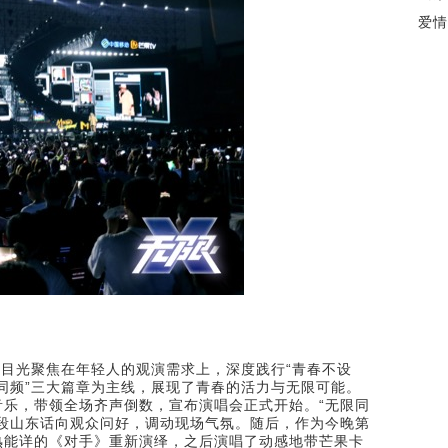
将目光聚焦在年轻人的观演需求上，深度践行“青春不设
无限同频”三大篇章为主线，展现了青春的活力与无限可能。
乐，带领全场齐声倒数，宣布演唱会正式开始。“无限同
段山东话向观众问好，调动现场气氛。随后，作为今晚第
熟能详的《对手》重新演绎，之后演唱了动感地带芒果卡