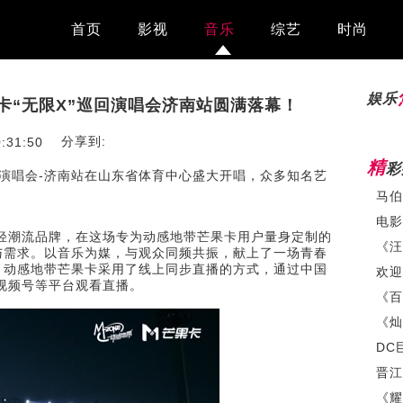
首页
影视
音乐
综艺
时尚
娱乐
卡“无限X”巡回演唱会济南站圆满落幕！
分享到:
:31:50
精
彩
巡回演唱会-济南站在山东省体育中心盛大开唱，众多知名艺
电影
轻潮流品牌，在这场专为动感地带芒果卡用户量身定制的
与需求。以音乐为媒，与观众同频共振，献上了一场青春
，动感地带芒果卡采用了线上同步直播的方式，通过中国
信视频号等平台观看直播。
《百