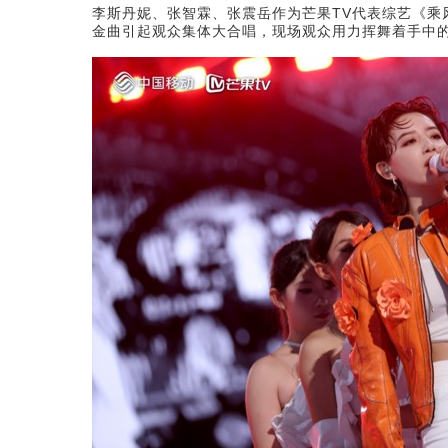
李斯丹妮、张智霖、张震岳作为芒果TV代表综艺《乘
金曲引起观众集体大合唱，现场观众用力挥舞着手中