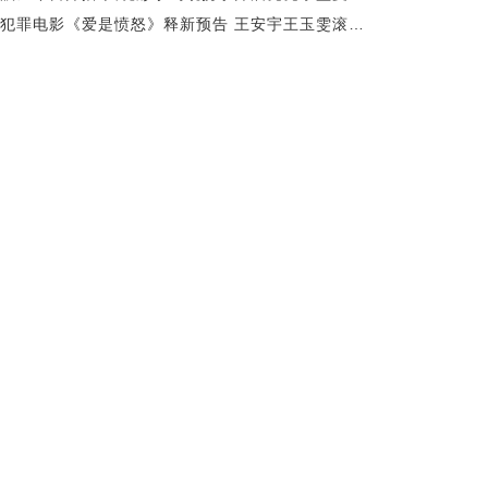
爱情犯罪电影《爱是愤怒》释新预告 王安宇王玉雯滚烫相守 爱是合起伙对抗全世界