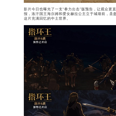
影片今日也曝光了一支“拳力出击”版预告，让观众更
报，洛汗国王海尔姆和爱女赫拉公主立于城墙前，圣
这片充满回忆的中土世界。