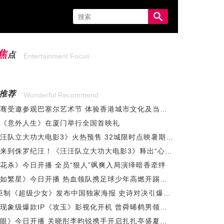
焦
点
Entertainment Focus
推荐
Wonderful Recommend
马伯骞受邀参观巴塞尔艺术节 体验香港城市文化及当代艺术
《意外人生》在厦门举行全国首映礼
《汪汪队立大功大电影3》火热预售 32城限时点映暑期冒险准备出发
欢迎来到侏罗纪汪！《汪汪队立大功大电影3》释出“心选恐龙”特辑
花杀》今日开播 全员“狠人”飒爽入局演绎暗香牵绊
《灿如繁星》今日开播 热血领队携足球少年高燃开踢逐光盛夏
DC巨制《超级少女》发布中国独家海报 史诗对决引爆暑期大银幕
晋江现象级爆款IP《攻玉》影视化开机 曾舜晞鹤男领衔主演
《耀眼》今日开播 关晓彤李昀锐携手开启扎扎亭盛夏怦然心动