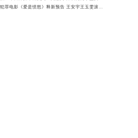
爱情犯罪电影《爱是愤怒》释新预告 王安宇王玉雯滚烫相守 爱是合起伙对抗全世界