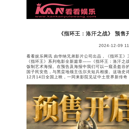
《指环王：洛汗之战》 预售开
2024-12-09 11
看看娱乐网讯 由华纳兄弟影片公司出品，《指环王》
《指环王》系列电影全新篇章——《指环王：洛汗之战
饭制艺术海报。在预告及海报中我们可以一窥圣盔谷
国子民安危，与黑蛮地领主伍尔夫短兵相接。这场史
12月14日全国上映，一同来影院见证中土世界新传奇