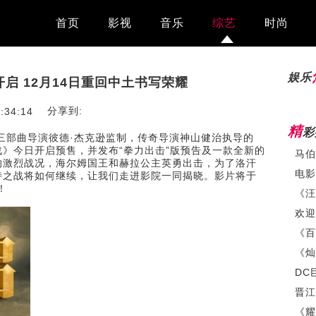
首页
影视
音乐
综艺
时尚
娱乐
启 12月14日重回中土书写荣耀
分享到:
:34:14
精
彩
三部曲导演彼德·杰克逊监制，传奇导演神山健治执导的
》今日开启预售，并发布“拳力出击”版预告及一款全新的
的激烈战况，海尔姆国王和赫拉公主英勇出击，为了洛汗
电影
诗之战将如何继续，让我们走进影院一同揭晓。影片将于
！
《百