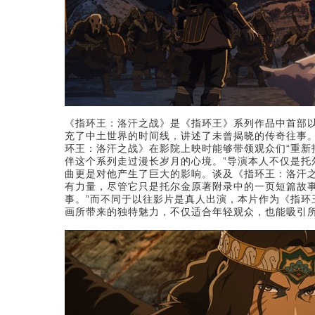
《指环王：洛汗之战》是《指环王》系列作品中首部以
充了中土世界的时间线，讲述了未曾揭晓的传奇往事
环王：洛汗之战》在影院上映时能够带领观众们“重新
伴这个系列走过漫长岁月的心境。”导演本人不仅是托
曲更是对他产生了巨大的影响。谈及《指环王：洛汗
有力量，尽管它只是托尔金原著附录中的一页短篇故事
事。”而不同于以往影片是真人出演，本片作为《指环
画所带来的独特魅力，不仅适合年轻观众，也能吸引所