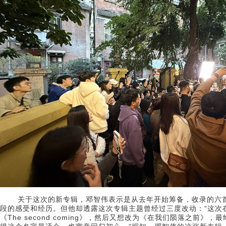
关于这次的新专辑，邓智伟表示是从去年开始筹备，收录的六首
段的感受和经历。但他却透露这次专辑主题曾经过三度改动：“这次
《The second coming》，然后又想改为《在我们陨落之前