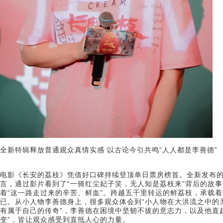
全新特辑释放普通观众真情实感 以古论今引共鸣“人人都是李善德”
电影《长安的荔枝》凭借好口碑持续登顶单日票房榜首。全新发布的
言，通过影片看到了“一骑红尘妃子笑，无人知是荔枝来”背后的故
着“这一路走过来的辛苦、鲜血”。跨越五千里转运的鲜荔枝，承载
已。从小人物李善德身上，很多观众体会到“小人物在大洪流之中的
有属于自己的传奇”，李善德在困境中坚韧不拔的意志力，以及他直
变”，皆让观众感受到直抵人心的力量。