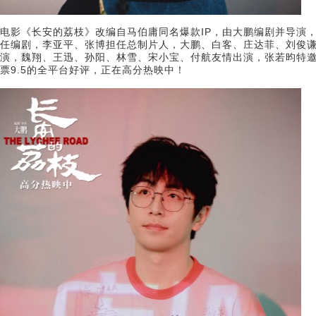
电影《长安的荔枝》改编自马伯庸同名爆款IP，由大鹏编剧并导演
任编剧，李亚平、张博担任总制片人，大鹏、白客、庄达菲、刘俊
演，魏翔、王迅、孙阳、林雪、宋小宝、付航友情出演，张若昀特邀出
票9.5的全平台好评，正在高分热映中！