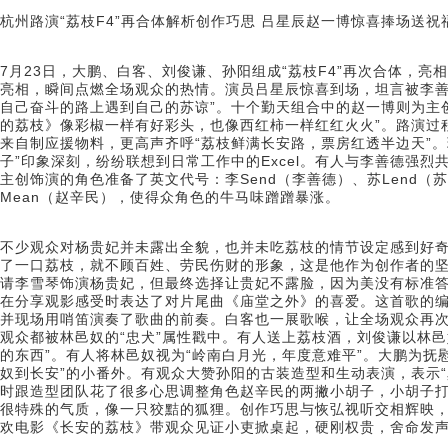
杭州路演“荔枝F4”再合体解析创作巧思 吕星辰赵一博惊喜捧场送祝
7月23日，大鹏、白客、刘俊谦、孙阳组成“荔枝F4”再次合体，
亮相，瞬间点燃全场观众的热情。演员吕星辰惊喜到场，坦言被李善
自己奋斗的路上遇到自己的苏谅”。十个勤天组合中的赵一博则为主
的荔枝》像彩椒一样有好彩头，也像西红柿一样红红火火”。路演过程
来自制应援物料，更高声齐呼“荔枝鲜满长安路，票房红透半边天”。
子”印象深刻，纷纷联想到日常工作中的Excel。有人与李善德强烈
主创饰演的角色准备了英文代号：李Send（李善德）、苏Lend（苏
Mean（赵辛民），使得众角色的牛马味蹭蹭暴涨。
不少观众对杨贵妃并未露出全貌，也并未吃荔枝的情节设定感到好
了一口荔枝，就不顾百姓、劳民伤财的形象，这是他作为创作者的
请李雪琴饰演杨贵妃，但最终选择让贵妃不露脸，因为美没有标准
在分享观影感受时表达了对片尾曲《庙堂之外》的喜爱。这首歌的
并现场用哨笛演奏了歌曲的前奏。白客也一展歌喉，让全场观众再
观众都被林邑奴的“忠犬”属性戳中。有人送上荔枝酒，刘俊谦以林
的东西”。有人将林邑奴视为“岭南白月光，年度意难平”。大鹏为抚慰
奴到长安”的小番外。有观众大赞孙阳的古装造型和生动表演，表示
时跟造型团队花了很多心思调整角色赵辛民的两撇小胡子，小胡子
很特殊的气质，像一只狡黠的狐狸。创作巧思与恢弘视听交相辉映
欢电影《长安的荔枝》带观众见证小吏掀桌起，硬刚权贵，舍命发