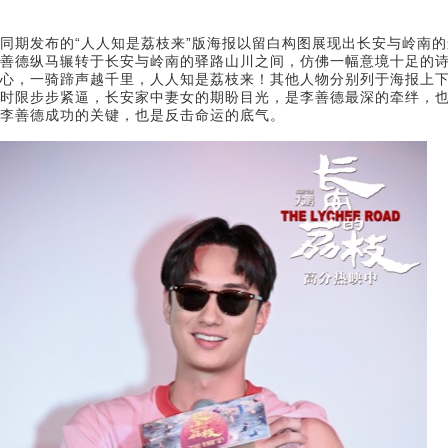
同期发布的“人人知是荔枝来”版海报以留白构图展现出长安与岭南
善德纵马辗转于长安与岭南的驿路山川之间，仿佛一幅意境十足的
心，一骑蹄声越千里，人人知是荔枝来！其他人物分别列于海报上
时限步步紧逼，长安家中妻女的期盼目光，是李善德最深的牵绊，
李善德成功的关键，也是反击命运的底气。