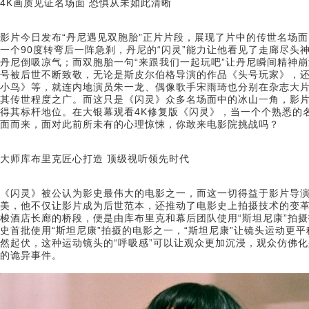
4K画质见证名场面 恐惧从未如此清晰
影片今日发布“丹尼遇见双胞胎”正片片段，展现了片中的传世名场
一个90度转弯后一阵急刹，丹尼的“闪灵”能力让他看见了走廊尽头
丹尼倒吸凉气；而双胞胎一句“来跟我们一起玩吧”让丹尼瞬间精神
号被后世不断致敬，无论是斯皮尔伯格导演的作品《头号玩家》，
小鸟》等，就连内地演员朱一龙、偶像歌手宋雨琦也分别在杂志大片
其传世程度之广。而这只是《闪灵》众多名场面中的冰山一角，影
得其标杆地位。在大银幕观看4K修复版《闪灵》，当一个个熟悉的
面而来，面对此前所未有的心理惊悚，你敢来电影院挑战吗？
大师库布里克匠心打造 顶级视听领先时代
《闪灵》被公认为影史最伟大的电影之一，而这一切得益于影片导演
美，他不仅让影片成为后世范本，还推动了电影史上拍摄技术的变
梭酒店长廊的桥段，便是由库布里克和幕后团队使用“斯坦尼康”拍
史首批使用“斯坦尼康”拍摄的电影之一，“斯坦尼康”让镜头运动更
然起伏，这种运动镜头的“呼吸感”可以让观众更加沉浸，观众仿佛
的诡异事件。