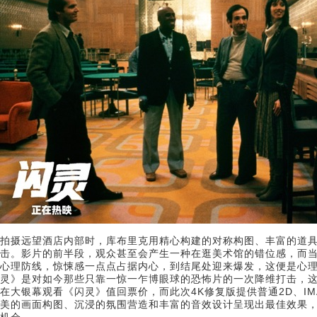
拍摄远望酒店内部时，库布里克用精心构建的对称构图、丰富的道
击。影片的前半段，观众甚至会产生一种在逛美术馆的错位感，而
心理防线，惊悚感一点点占据内心，到结尾处迎来爆发，这便是心理
灵》是对如今那些只靠一惊一乍博眼球的恐怖片的一次降维打击，这
在大银幕观看《闪灵》值回票价，而此次4K修复版提供普通2D、IMA
美的画面构图、沉浸的氛围营造和丰富的音效设计呈现出最佳效果