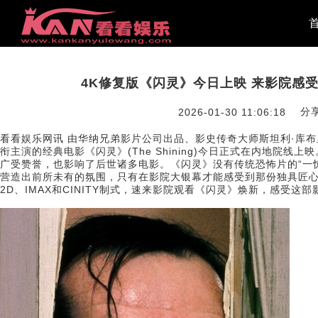
4K修复版《闪灵》今日上映 来影院感
分享
2026-01-30 11:06:18
看看娱乐网讯 由华纳兄弟影片公司出品、影史传奇大师斯坦利·库布
衔主演的经典电影《闪灵》(The Shining)今日正式在内地院
广受赞誉，也影响了后世诸多电影。《闪灵》没有传统恐怖片的“一
营造出前所未有的氛围，只有在影院大银幕才能感受到那份独具匠心
2D、IMAX和CINITY制式，速来影院观看《闪灵》焕新，感受这