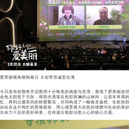
爱美丽视角拥抱春日 主创寄语诚意拉满
今日发布的预售开启图用十分唯美的画面与意境，展现了爱美丽急
金色太阳悬于天际，将阳光洒落在色彩斑斓的山林间，让原本单调
红，再到点缀其间的粉紫繁花，共同构成了一幅春意盎然、生机勃
自站在这片绚烂的景致面前，用心感受着大自然的馈赠与生命的美
生命力十足的美好画卷，也传递出电影治愈人心的核心主题。