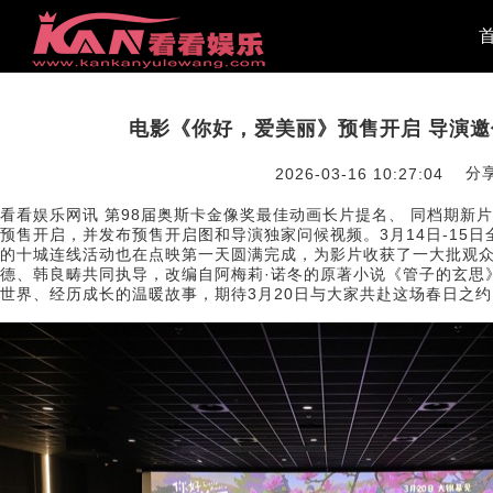
电影《你好，爱美丽》预售开启 导演
分
2026-03-16 10:27:04
看看娱乐网讯 第98届奥斯卡金像奖最佳动画长片提名、 同档期新
预售开启，并发布预售开启图和导演独家问候视频。3月14日-15
的十城连线活动也在点映第一天圆满完成，为影片收获了一大批观众
德、韩良畴共同执导，改编自阿梅莉·诺冬的原著小说《管子的玄思
世界、经历成长的温暖故事，期待3月20日与大家共赴这场春日之约