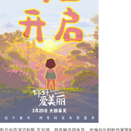
影片由导演迈利斯·瓦拉德、韩良畴共同执导，改编自比利时作家阿