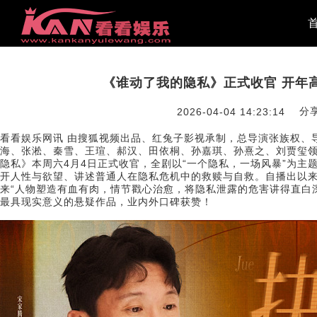
《谁动了我的隐私》正式收官 开年
分
2026-04-04 14:23:14
看看娱乐网讯 由搜狐视频出品、红兔子影视承制，总导演张族权、
海、张淞、秦雪、王瑄、郝汉、田依桐、孙嘉琪、孙熹之、刘贾玺
隐私》本周六4月4日正式收官，全剧以“一个隐私，一场风暴”为主
开人性与欲望、讲述普通人在隐私危机中的救赎与自救。自播出以
来“人物塑造有血有肉，情节戳心治愈，将隐私泄露的危害讲得直白
最具现实意义的悬疑作品，业内外口碑获赞！