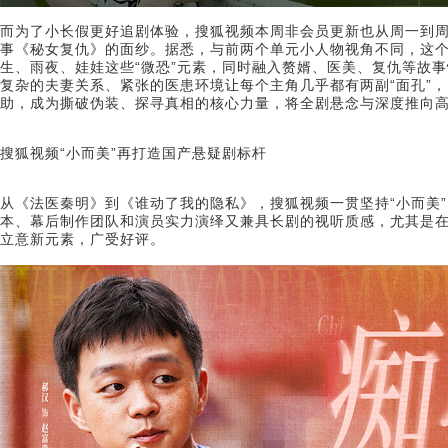
而为了小长假更好追剧体验，搜狐视频本周非会员更新也从周一到周
事《秘女复仇》的面纱。据悉，与前两个单元小人物视角不同，这
生、雨夜、娃娃这些“微恐”元素，同时融入赘婿、医美、复仇等故
复杂的夫妻关系、紧张的医患环境让每个主角几乎都有两副“面孔”，
助，成为撕破伪装、探寻真相的核心力量，将全剧悬念与深度推向
搜狐视频“小而美”再打造国产悬疑剧标杆
从《法医秦明》到《谁动了我的隐私》，搜狐视频一贯坚持“小而美”
本、幕后制作团队和演员实力演绎又兼具长剧的视听质感，尤其是
立意新元素，广受好评。