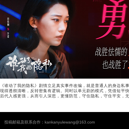
《谁动了我的隐私》剧情立足真实事件改编，就是普通人的身边私
现得透彻清晰，反转密集有逻辑。同时以单元剧的模式，凭借短平
后代入感更强，从而引人深思，更懂防范，守住隐私，守住平安，
投稿邮箱及联系合作：kankanyulewang@163.com