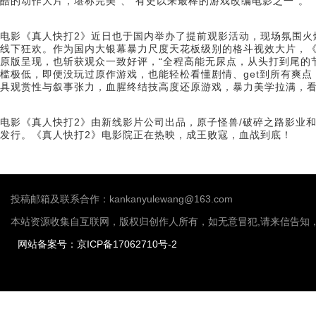
酷的动作大片，堪称完美”、“有史以来最棒的游戏改编电影之一”。
电影《真人快打2》近日也于国内举办了提前观影活动，现场氛围火
线下狂欢。作为国内大银幕暴力尺度天花板级别的格斗视效大片，《
原版呈现，也斩获观众一致好评，“全程高能无尿点，从头打到尾的
槛极低，即便没玩过原作游戏，也能轻松看懂剧情、get到所有爽点
具观赏性与叙事张力，血腥终结技高度还原游戏，暴力美学拉满，看
电影《真人快打2》由新线影片公司出品，原子怪兽/破碎之路影业
发行。《真人快打2》电影院正在热映，成王败寇，血战到底！
投稿邮箱及联系合作：kankanyulewang@163.com
本站资源收集自互联网，版权归创作人所有，如无意冒犯,请来信告知
网站备案号：京ICP备17062710号-2