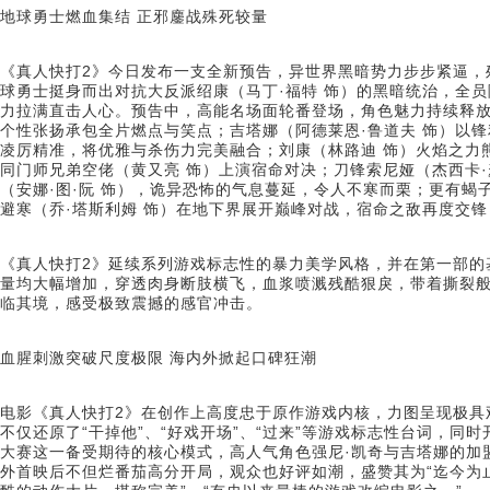
地球勇士燃血集结 正邪鏖战殊死较量
《真人快打2》今日发布一支全新预告，异世界黑暗势力步步紧逼，
球勇士挺身而出对抗大反派绍康（马丁·福特 饰）的黑暗统治，全员
力拉满直击人心。预告中，高能名场面轮番登场，角色魅力持续释放：
个性张扬承包全片燃点与笑点；吉塔娜（阿德莱恩·鲁道夫 饰）以
凌厉精准，将优雅与杀伤力完美融合；刘康（林路迪 饰）火焰之力熊
同门师兄弟空佬（黄又亮 饰）上演宿命对决；刀锋索尼娅（杰西卡·
（安娜·图·阮 饰），诡异恐怖的气息蔓延，令人不寒而栗；更有蝎
避寒（乔·塔斯利姆 饰）在地下界展开巅峰对战，宿命之敌再度交
《真人快打2》延续系列游戏标志性的暴力美学风格，并在第一部的
量均大幅增加，穿透肉身断肢横飞，血浆喷溅残酷狠戾，带着撕裂
临其境，感受极致震撼的感官冲击。
血腥刺激突破尺度极限 海内外掀起口碑狂潮
电影《真人快打2》在创作上高度忠于原作游戏内核，力图呈现极具
不仅还原了“干掉他”、“好戏开场”、“过来”等游戏标志性台词，同
大赛这一备受期待的核心模式，高人气角色强尼·凯奇与吉塔娜的加
外首映后不但烂番茄高分开局，观众也好评如潮，盛赞其为“迄今为