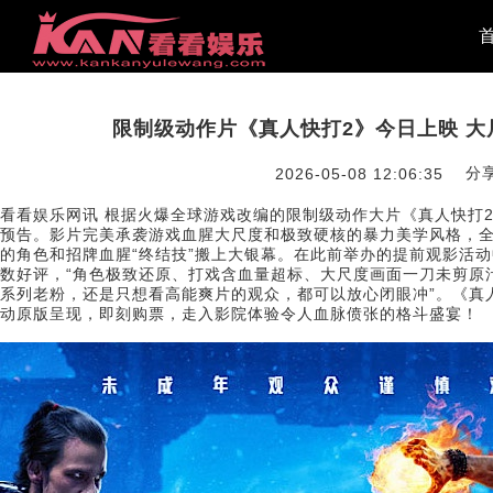
限制级动作片《真人快打2》今日上映 
分
2026-05-08 12:06:35
看看娱乐网讯 根据火爆全球游戏改编的限制级动作大片《真人快打
预告。影片完美承袭游戏血腥大尺度和极致硬核的暴力美学风格，
的角色和招牌血腥“终结技”搬上大银幕。在此前举办的提前观影活
数好评，“角色极致还原、打戏含血量超标、大尺度画面一刀未剪原
系列老粉，还是只想看高能爽片的观众，都可以放心闭眼冲”。《真
动原版呈现，即刻购票，走入影院体验令人血脉偾张的格斗盛宴！